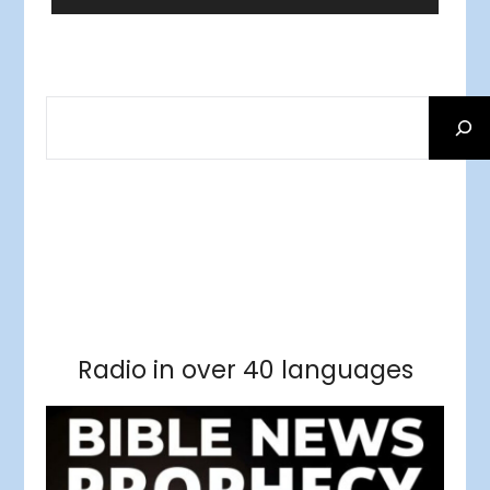
Player
SEARCH
Facebook
RSS Feed
Instagram
Threads
Facebook
Tumblr
RSS Feed
RSS Feed
Pinterest
Radio in over 40 languages