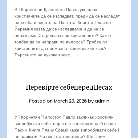
В 1 Коринтяни 11, апостол Павел увещава
християните да се изследват, преди да се насладят
на хляба и виното на Пасхата. Книгата Плач на
Йеремия казва да се изследваме и да не се
оплакваме. Съгрешават ли християните? Какво
трябва да се направи по въпроса? Трябва ли
християните да премахнат физическия квас?
Търсенето на духовен квас…
Перевірте себепередПесах
Posted on
March 20, 2026
by
admin
У 1 Коринтян 11 апостол Павло закликає християн
випробувати себе, перш ніж споживати хліб і вино
Пасхи. Книга Плачу Єремії каже випробувати себе і
не нарікати. Чи грішать християни? Що з цим