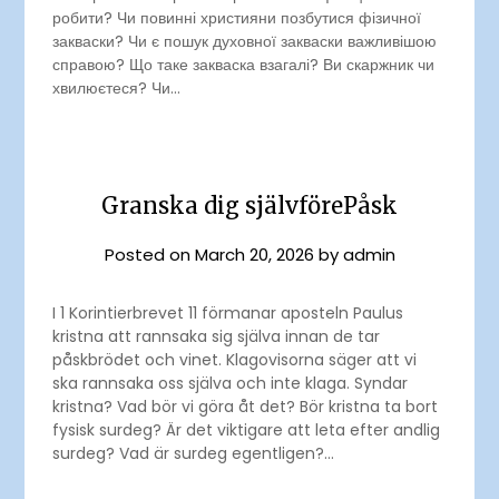
робити? Чи повинні християни позбутися фізичної
закваски? Чи є пошук духовної закваски важливішою
справою? Що таке закваска взагалі? Ви скаржник чи
хвилюєтеся? Чи…
Granska dig självförePåsk
Posted on
March 20, 2026
by
admin
I 1 Korintierbrevet 11 förmanar aposteln Paulus
kristna att rannsaka sig själva innan de tar
påskbrödet och vinet. Klagovisorna säger att vi
ska rannsaka oss själva och inte klaga. Syndar
kristna? Vad bör vi göra åt det? Bör kristna ta bort
fysisk surdeg? Är det viktigare att leta efter andlig
surdeg? Vad är surdeg egentligen?…