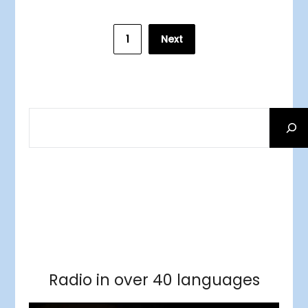
Posts
1
Next
pagination
SEARCH
Facebook
RSS Feed
Instagram
Threads
Facebook
Tumblr
RSS Feed
RSS Feed
Pinterest
Radio in over 40 languages