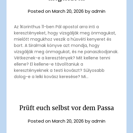
Posted on
March 20, 2026
by
admin
Az 1Korinthus 11-ben Pál apostol arra inti a
keresztényeket, hogy vizsgálják meg önmagukat,
mielőtt magukhoz veszik a húsvéti kenyeret és
bort. A Siralmak könyve azt mondja, hogy
vizsgálják meg önmagukat, és ne panaszkodjanak.
Vétkeznek-e a keresztények? Mit kellene tenni
ellene? El kellene-e távolítaniuk a
keresztényeknek a testi kovászt? Súlyosabb
dolog-e a lelki kovász keresése? Mi…
Prüft euch selbst vor dem Passa
Posted on
March 20, 2026
by
admin