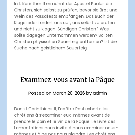
In 1. Korinther 11 ermahnt der Apostel Paulus die
Christen, sich selbst zu prüfen, bevor sie Brot und
Wein des Passafests empfangen. Das Buch der
Klagelieder fordert uns auf, uns selbst zu prüfen
und nicht zu klagen. Sündigen Christen? Was
sollte dagegen unternommen werden? Sollten
Christen physischen Sauerteig entfernen? Ist die
Suche nach geistlichem Sauerteig…
Examinez-vous avant la Pâque
Posted on
March 20, 2026
by
admin
Dans 1 Corinthiens 11, l’apôtre Paul exhorte les
chrétiens à s’examiner eux-mêmes avant de
prendre le pain et le vin de la Pâque. Le Livre des
Lamentations nous invite à nous examiner nous-
mêmes et à ne pas nous plaindre. Les chrétiens