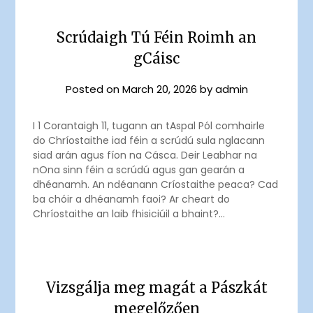
Scrúdaigh Tú Féin Roimh an
gCáisc
Posted on
March 20, 2026
by
admin
I 1 Corantaigh 11, tugann an tAspal Pól comhairle
do Chríostaithe iad féin a scrúdú sula nglacann
siad arán agus fíon na Cásca. Deir Leabhar na
nOna sinn féin a scrúdú agus gan gearán a
dhéanamh. An ndéanann Críostaithe peaca? Cad
ba chóir a dhéanamh faoi? Ar cheart do
Chríostaithe an laib fhisiciúil a bhaint?…
Vizsgálja meg magát a Pászkát
megelőzően