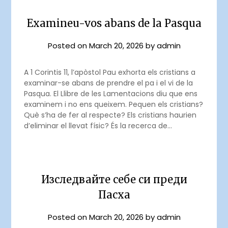
Examineu-vos abans de la Pasqua
Posted on
March 20, 2026
by
admin
A 1 Corintis 11, l’apòstol Pau exhorta els cristians a
examinar-se abans de prendre el pa i el vi de la
Pasqua. El Llibre de les Lamentacions diu que ens
examinem i no ens queixem. Pequen els cristians?
Què s’ha de fer al respecte? Els cristians haurien
d’eliminar el llevat físic? És la recerca de…
Изследвайте себе си преди
Пасха
Posted on
March 20, 2026
by
admin